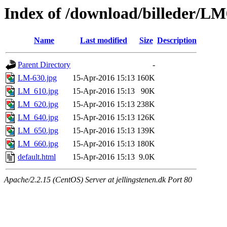
Index of /download/billeder/LM
Name
Last modified
Size
Description
Parent Directory
-
LM-630.jpg
15-Apr-2016 15:13
160K
LM_610.jpg
15-Apr-2016 15:13
90K
LM_620.jpg
15-Apr-2016 15:13
238K
LM_640.jpg
15-Apr-2016 15:13
126K
LM_650.jpg
15-Apr-2016 15:13
139K
LM_660.jpg
15-Apr-2016 15:13
180K
default.html
15-Apr-2016 15:13
9.0K
Apache/2.2.15 (CentOS) Server at jellingstenen.dk Port 80